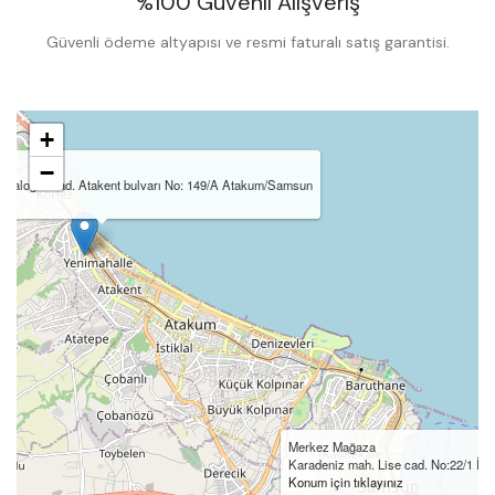
%100 Güvenli Alışveriş
Güvenli ödeme altyapısı ve resmi faturalı satış garantisi.
+
−
ağaloğlu Cad. Atakent bulvarı No: 149/A Atakum/Samsun
ız
Merkez Mağaza
Karadeniz mah. Lise cad. No:22/1 İl
Konum için tıklayınız