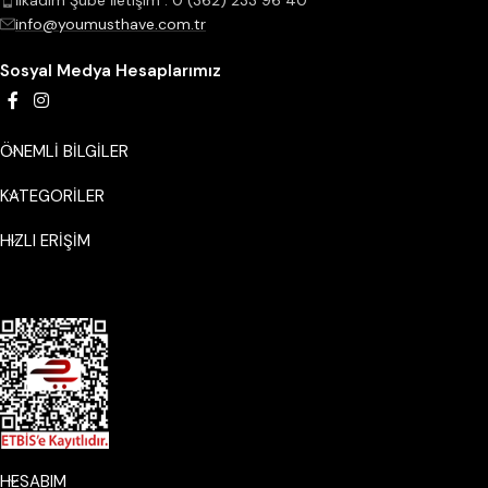
İlkadım Şube İletişim : 0 (362) 233 96 40
info@youmusthave.com.tr
Sosyal Medya Hesaplarımız
ÖNEMLİ BİLGİLER
KATEGORILER
HIZLI ERİŞİM
HESABIM