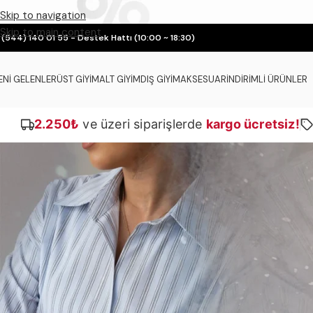
Skip to navigation
Skip to main content
 (544) 140 01 55 - Destek Hattı (10:00 ~ 18:30)
ENI GELENLER
ÜST GIYIM
ALT GIYIM
DIŞ GIYIM
AKSESUAR
İNDIRIMLI ÜRÜNLER
2.250₺
ve üzeri siparişlerde
kargo ücretsiz!