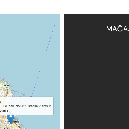
MAĞAZ
a
 Lise cad. No:22/1 İlkadım/ Samsun
ayınız