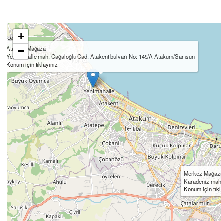
+
Atakum Mağaza
−
Yenimahalle mah. Cağaloğlu Cad. Atakent bulvarı No: 149/A Atakum/Samsun
Konum için tıklayınız
Merkez Mağaz
Karadeniz mah.
Konum için tıkl