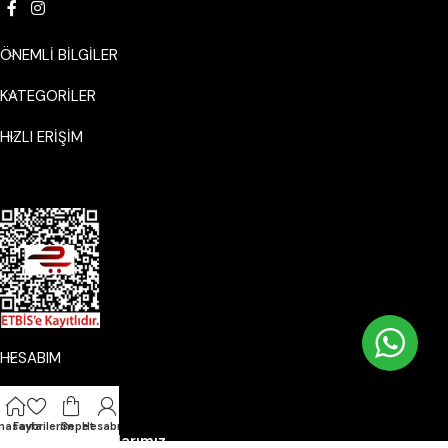
ÖNEMLİ BİLGİLER
KATEGORILER
HIZLI ERİŞİM
HESABIM
nasayfa
Favorilerim
Sepet
Hesabım
Mobil Uygulamalarımız