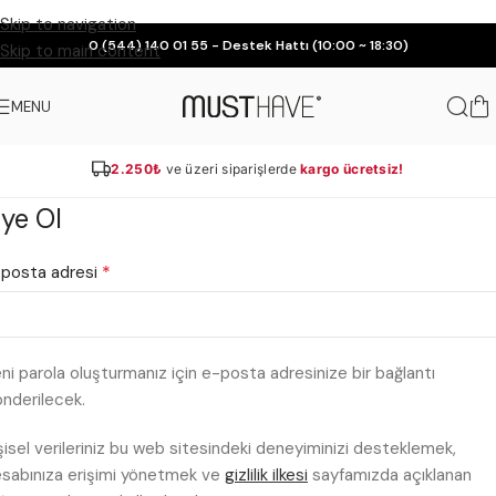
Skip to navigation
0 (544) 140 01 55 - Destek Hattı (10:00 ~ 18:30)
Skip to main content
MENU
2.250₺
ve üzeri siparişlerde
kargo ücretsiz!
ye Ol
*
-posta adresi
ni parola oluşturmanız için e-posta adresinize bir bağlantı
nderilecek.
şisel verileriniz bu web sitesindeki deneyiminizi desteklemek,
sabınıza erişimi yönetmek ve
gizlilik ilkesi
sayfamızda açıklanan