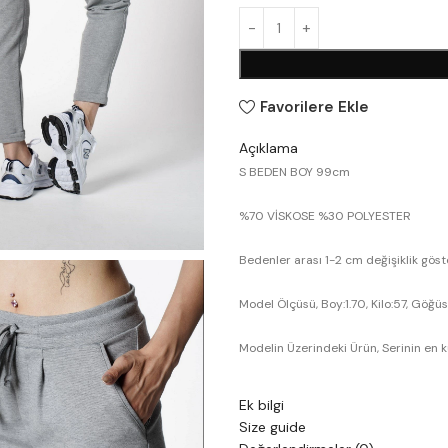
Favorilere Ekle
Açıklama
S BEDEN BOY 99cm
%70 VİSKOSE %30 POLYESTER
Bedenler arası 1-2 cm değişiklik gös
Model Ölçüsü, Boy:1.70, Kilo:57, Göğüs
Modelin Üzerindeki Ürün, Serinin en
Ek bilgi
Size guide