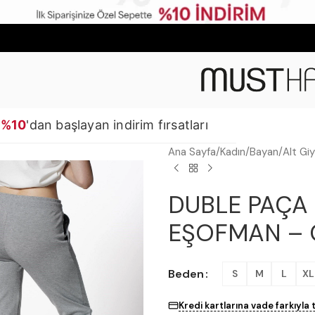
%10
'dan başlayan indirim fırsatları
Ana Sayfa
Kadın
Bayan
Alt Gi
DUBLE PAÇA 
EŞOFMAN – 
Beden
S
M
L
XL
Kredi kartlarına vade farkıyla 