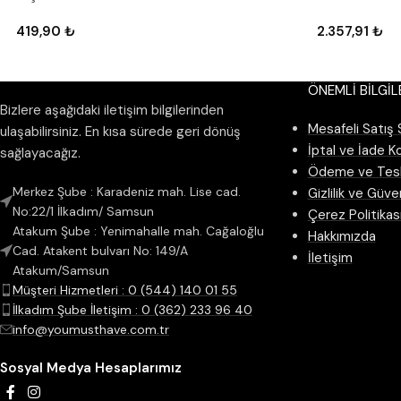
419,90
₺
2.357,91
₺
ÖNEMLİ BİLGİL
Bizlere aşağıdaki iletişim bilgilerinden
Mesafeli Satış
ulaşabilirsiniz. En kısa sürede geri dönüş
İptal ve İade Ko
sağlayacağız.
Ödeme ve Tes
Merkez Şube : Karadeniz mah. Lise cad.
Gizlilik ve Güve
No:22/1 İlkadım/ Samsun
Çerez Politikas
Atakum Şube : Yenimahalle mah. Cağaloğlu
Hakkımızda
Cad. Atakent bulvarı No: 149/A
İletişim
Atakum/Samsun
Müşteri Hizmetleri : 0 (544) 140 01 55
İlkadım Şube İletişim : 0 (362) 233 96 40
info@youmusthave.com.tr
Sosyal Medya Hesaplarımız