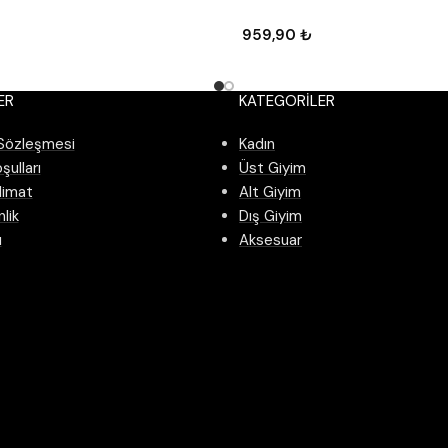
959,90
₺
ER
KATEGORILER
 Sözleşmesi
Kadın
şulları
Üst Giyim
limat
Alt Giyim
nlik
Dış Giyim
ı
Aksesuar