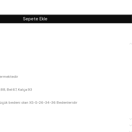
Sepete Ekle
termektedir
:88, Bel:67, Kalça:93
 küçük bedeni olan XS-S-26-34-36 Bedenleridir