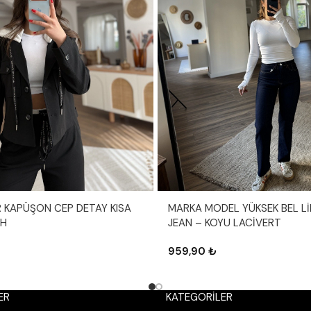
İR KAPÜŞON CEP DETAY KISA
MARKA MODEL YÜKSEK BEL Lİ
AH
JEAN – KOYU LACİVERT
959,90
₺
ER
KATEGORILER