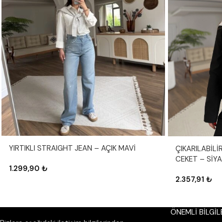
YIRTIKLI STRAIGHT JEAN – AÇIK MAVİ
ÇIKARILABİL
CEKET – SİY
1.299,90
₺
2.357,91
₺
ÖNEMLİ BİLGİL