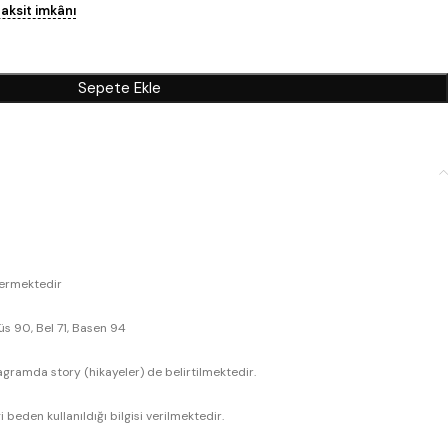
taksit imkânı
Sepete Ekle
termektedir
üs 90, Bel 71, Basen 94
gramda story (hikayeler) de belirtilmektedir.
beden kullanıldığı bilgisi verilmektedir.