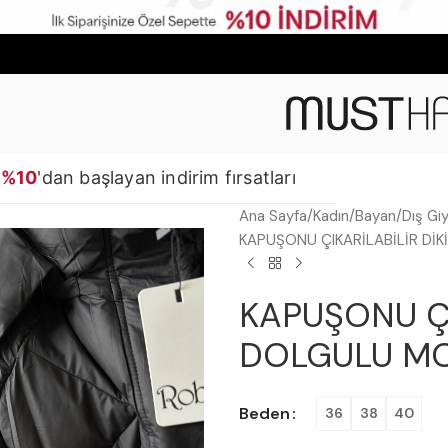
%10
'dan başlayan indirim fırsatları
Ana Sayfa
Kadın
Bayan
Dış Gi
KAPUŞONU ÇIKARİLABİLİR Dİ
KAPUŞONU ÇI
DOLGULU MO
Beden
36
38
40