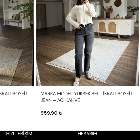
KRALI BOYFİT
MARKA MODEL YÜKSEK BEL LİKRALI BOYFİT
JEAN – ACI KAHVE
959,90
₺
HIZLI ERİŞİM
HESABIM