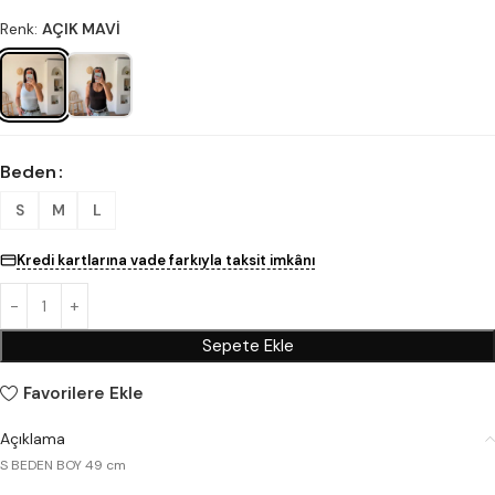
Renk:
AÇIK MAVİ
Beden
S
M
L
Kredi kartlarına vade farkıyla taksit imkânı
Sepete Ekle
Favorilere Ekle
Açıklama
S BEDEN BOY 49 cm