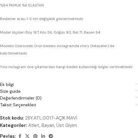
%94 PAMUK %6 ELASTAN
Bedenler arası 1-2 cm değişiklik göstermektedir
Model ölçüleri Boy 167, Kilo 56, Göğüs 90, Bel 71, Basen 94
Modelin Üzerindeki Ürün bedeni instagramda story (hikayeler) de
belirtilmektedir.
Yine instagram öne çıkanlardan hangi beden kullanıldığı bilgisi verilmektedir.
Ek bilgi
Size guide
Değerlendirmeler (0)
Taksit Seçenekleri
Stok kodu:
26Y.ATL.0017-AÇIK MAVİ
Kategoriler:
Atlet
,
Bayan
,
Üst Giyim
Paylaş: