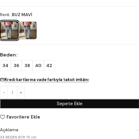
Renk:
BUZ MAVİ
Beden
34
36
38
40
42
Kredi kartlarına vade farkıyla taksit imkânı
Sepete Ekle
Favorilere Ekle
Açıklama
34 BEDEN BOY 111 cm