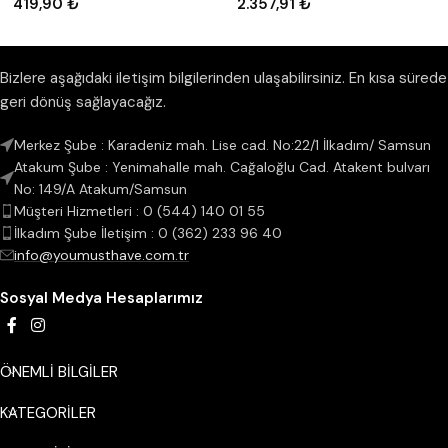
419,90
₺
2.357,91
₺
Bizlere aşağıdaki iletişim bilgilerinden ulaşabilirsiniz. En kısa sürede
geri dönüş sağlayacağız.
Merkez Şube : Karadeniz mah. Lise cad. No:22/1 İlkadım/ Samsun
Atakum Şube : Yenimahalle mah. Cağaloğlu Cad. Atakent bulvarı
No: 149/A Atakum/Samsun
Müşteri Hizmetleri : 0 (544) 140 01 55
İlkadım Şube İletişim : 0 (362) 233 96 40
info@youmusthave.com.tr
Sosyal Medya Hesaplarımız
ÖNEMLİ BİLGİLER
KATEGORILER